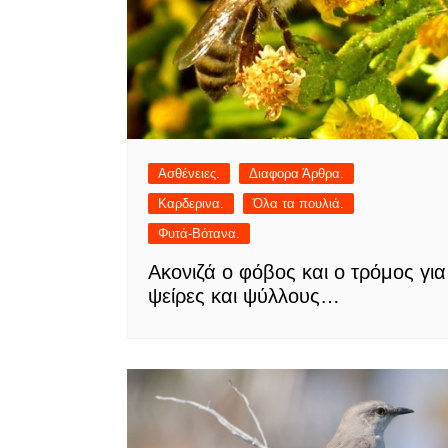
Ασθένειες.
Διαφορα Άρθρα.
Καρδερινα.
Όλα τα πουλιά.
Φυτά-Βότανα.
Ακονιζά ο φόβος και ο τρόμος για
ψείρες και ψύλλους…