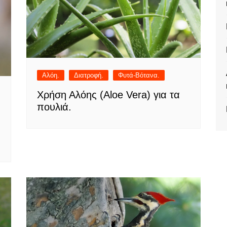
Αλόη.
Διατροφή.
Φυτά-Βότανα.
Χρήση Αλόης (Aloe Vera) για τα
πουλιά.