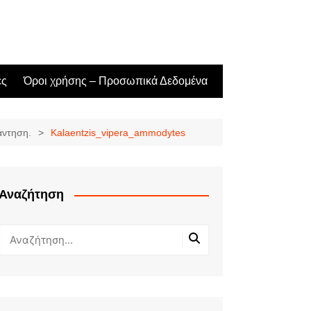
ές
Όροι χρήσης – Προσωπικά Δεδομένα
άντηση.
Kalaentzis_vipera_ammodytes
Αναζήτηση