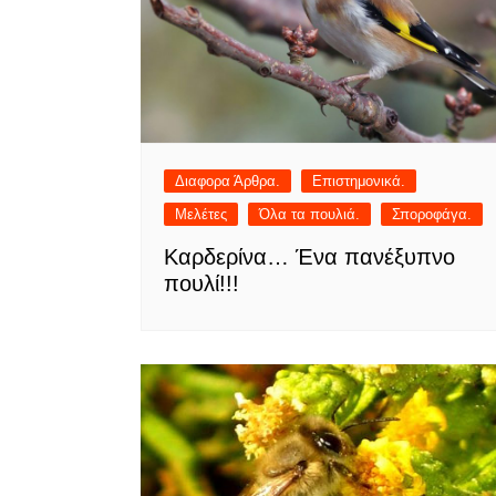
Διαφορα Άρθρα.
Επιστημονικά.
Μελέτες
Όλα τα πουλιά.
Σποροφάγα.
Καρδερίνα… Ένα πανέξυπνο
πουλί!!!