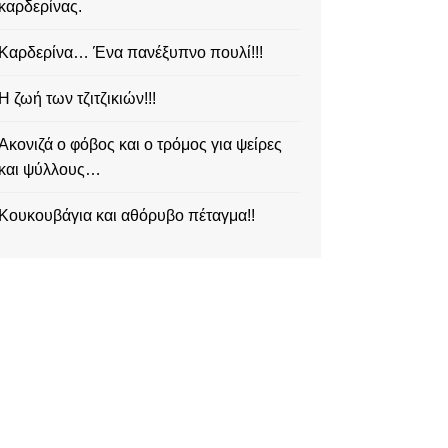
καρδερίνας.
Καρδερίνα… Ένα πανέξυπνο πουλί!!!
Η ζωή των τζιτζικιών!!!
Ακονιζά ο φόβος και ο τρόμος για ψείρες
και ψύλλους…
Κουκουβάγια και αθόρυβο πέταγμα!!