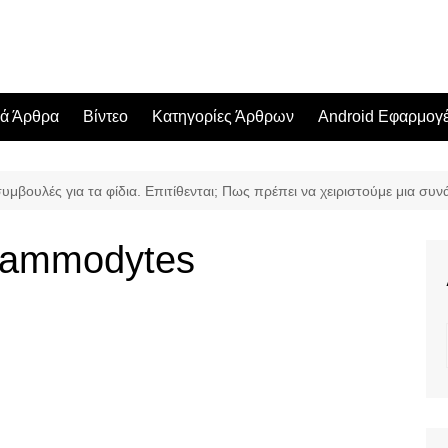
κά Άρθρα
Βίντεο
Κατηγορίες Άρθρων
Android Εφαρμογ
μβουλές για τα φίδια. Επιτίθενται; Πως πρέπει να χειριστούμε μια συν
a_ammodytes