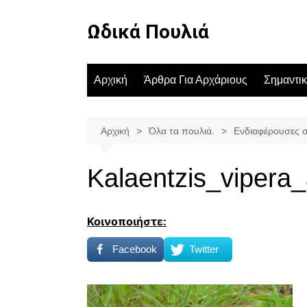
Μετάβαση
σε
Ωδικά Πουλιά
περιεχόμενο
Αρχική
Άρθρα Για Αρχάριους
Σημαντι
Αρχική
Όλα τα πουλιά.
Ενδιαφέρουσες συ
Kalaentzis_viper
Κοινοποιήστε:
Facebook
Twitter