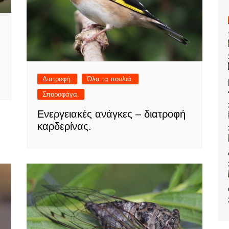
Διατροφή.
Όλα τα πουλιά.
Σποροφάγα.
Ενεργειακές ανάγκες – διατροφή
καρδερίνας.