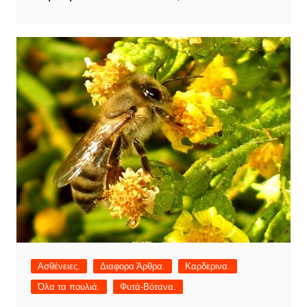
Ασθένειες.
Διαφορα Άρθρα.
Καρδερινα.
Όλα τα πουλιά.
Φυτά-Βότανα.