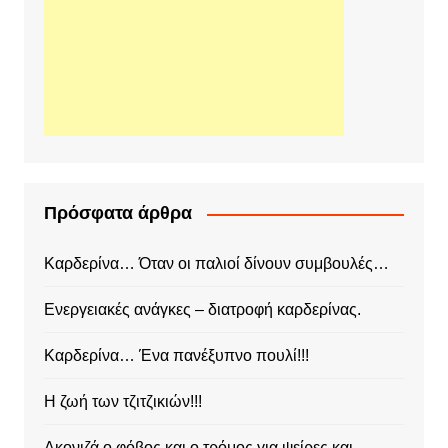
Πρόσφατα άρθρα
Καρδερίνα… Όταν οι παλιοί δίνουν συμβουλές…
Ενεργειακές ανάγκες – διατροφή καρδερίνας.
Καρδερίνα… Ένα πανέξυπνο πουλί!!!
Η ζωή των τζιτζικιών!!!
Ακονιζά ο φόβος και ο τρόμος για ψείρες και