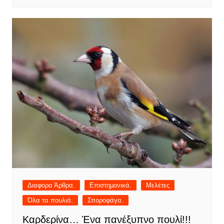
Διαφορα Άρθρα.
Επιστημονικά.
Μελέτες
Όλα τα πουλιά.
Σποροφάγα.
Καρδερίνα… Ένα πανέξυπνο πουλί!!!