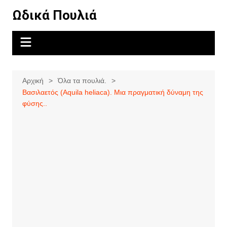
Μετάβαση
Ωδικά Πουλιά
σε
περιεχόμενο
Αρχική
Όλα τα πουλιά.
Βασιλαετός (Aquila heliaca). Μια πραγματική δύναμη της
φύσης..