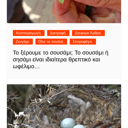
Αναπαραγωγή.
Διατροφή.
Διαφορα Άρθρα.
Ζευγάρι.
Όλα τα πουλιά.
Σποροφάγα.
Το ξέρουμε το σουσάμι; Το σουσάμι ή
σησάμι είναι ιδιαίτερα θρεπτικό και
ωφέλιμο…