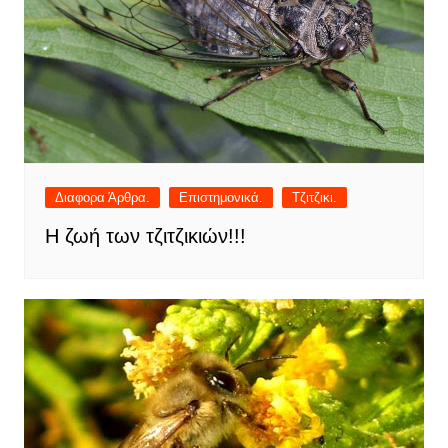
Διαφορα Άρθρα.
Επιστημονικά.
Τζιτζικι.
Η ζωή των τζιτζικιών!!!